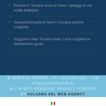
Dormire in Toscana vicino al mare: i vantaggi di una
scelta strategica
Vacanza tranquilla al mare in Toscana: perché
sceglierla
Soggiorno relax Toscana mare: come scegliere la
destinazione giusta
© ALBERGO AURORA - P.I. 01240800530 - CIN
IT053006A1P52FJNJE
ALL RIGHTS RESERVED. PROUDLY POWERED
BY
VULCANO SRL WEB AGENCY