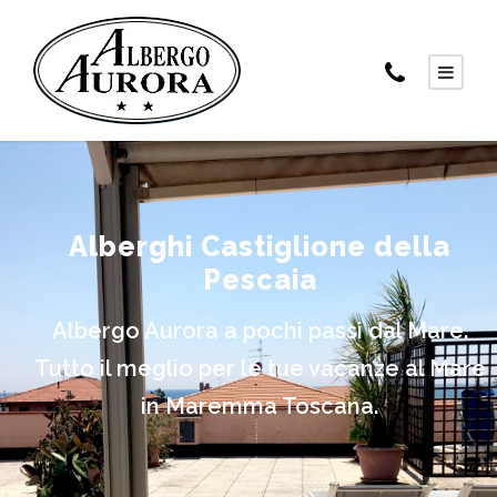
Alberghi Castiglione della
Pescaia
Albergo Aurora a pochi passi dal Mare.
Tutto il meglio per le tue vacanze al Mare
in Maremma Toscana.