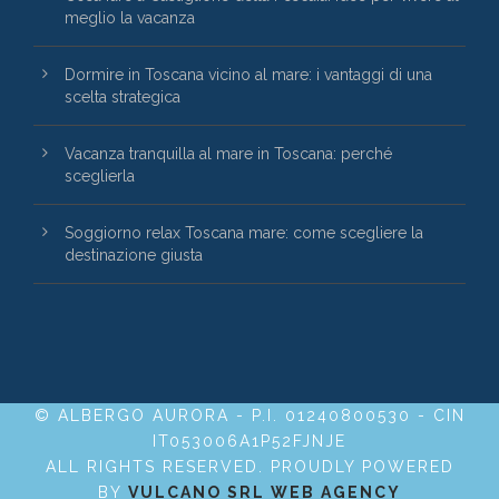
meglio la vacanza
Dormire in Toscana vicino al mare: i vantaggi di una
scelta strategica
Vacanza tranquilla al mare in Toscana: perché
sceglierla
Soggiorno relax Toscana mare: come scegliere la
destinazione giusta
© ALBERGO AURORA - P.I. 01240800530 - CIN
IT053006A1P52FJNJE
ALL RIGHTS RESERVED. PROUDLY POWERED
BY
VULCANO SRL WEB AGENCY