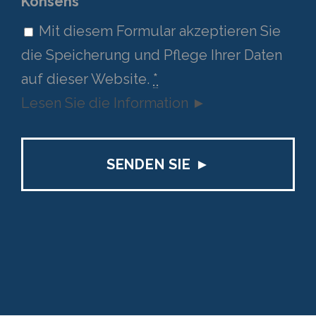
ä
Konsens
r
g
Mit diesem Formular akzeptieren Sie
i
s
die Speicherung und Pflege Ihrer Daten
c
t
auf dieser Website.
*
h
r
Lesen Sie die Information ►
M
i
M
c
S
h
c
M
h
M
r
S
ä
c
g
h
s
r