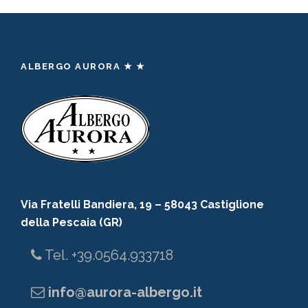
t
ä
r
g
i
s
ALBERGO AURORA ★ ★
c
t
h
r
J
i
J
c
J
h
J
Via Fratelli Bandiera, 19 – 58043 Castiglione
J
della Pescaia (GR)
J
J
Tel. +39.0564.933718
J
info@aurora-albergo.it